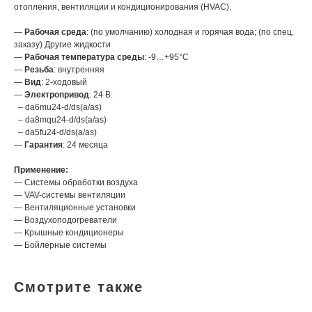
отопления, вентиляции и кондиционирования (HVAC).
—
Рабочая среда
: (по умолчанию) холодная и горячая вода; (по спец.
заказу) Другие жидкости
—
Рабочая температура среды
: -9…+95°С
—
Резьба
: внутренняя
—
Вид
: 2-ходовый
—
Электропривод
: 24 В:
– da6mu24-d/ds(a/as)
– da8mqu24-d/ds(a/as)
– da5fu24-d/ds(a/as)
—
Гарантия
: 24 месяца
Применение:
— Системы обработки воздуха
— VAV-системы вентиляции
— Вентиляционные установки
— Воздухоподогреватели
— Крышные кондиционеры
— Бойлерные системы
Смотрите также