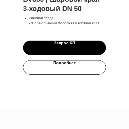
3-ходовый DN 50
Рабочая среда:
- (По умолчанию) Холодная и горячая вода
- (По спец. заказу) Другие жидкости
Рабочая температура среды: -9...+95°С
Диаметр: DN50
Запрос КП
Резьба: Внутренняя
Вид: 3-ходовый
Электропривод: 230 В
Гарантия: 24 месяца
Подробнее