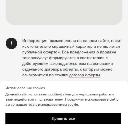
Информация, размещенная на данном сайте, носит
!
исключительно справочный характер и не является
публичной офертой. Все предложения о продаже
товаров/услуг формируются в соответствии с
действующим законодательством на основании
отдельного договора оферты, с которым можно
ознакомиться по ссылке
договор оферты
.
Для оформления заказа и заключения договора,
Использование cookies
пожалуйста, ознакомьтесь с условиями, указанными
Данный сайт использует cookie-файлы для улучшения работы и
в договоре оферты. Договор считается
взаимодействия с пользователем. Продолжая использовать сайт,
заключенным после подтверждения заказа со
вы соглашаетесь с использованием cookie.
стороны компании.
Принять все