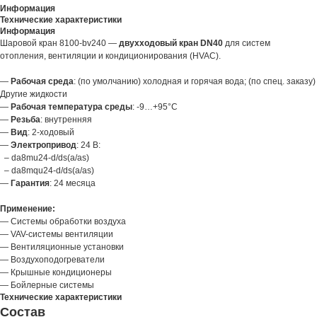
Информация
Технические характеристики
Информация
Шаровой кран 8100-bv240 —
двухходовый кран DN40
для систем
отопления, вентиляции и кондиционирования (HVAC).
—
Рабочая среда
: (по умолчанию) холодная и горячая вода; (по спец. заказу)
Другие жидкости
—
Рабочая температура среды
: -9…+95°С
—
Резьба
: внутренняя
—
Вид
: 2-ходовый
—
Электропривод
: 24 В:
– da8mu24-d/ds(a/as)
– da8mqu24-d/ds(a/as)
—
Гарантия
: 24 месяца
Применение:
— Системы обработки воздуха
— VAV-системы вентиляции
— Вентиляционные установки
— Воздухоподогреватели
— Крышные кондиционеры
— Бойлерные системы
Технические характеристики
Состав