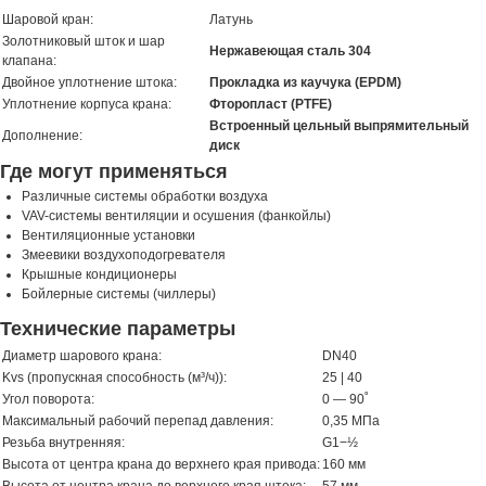
Шаровой кран:
Латунь
Золотниковый шток и шар
Нержавеющая сталь 304
клапана:
Двойное уплотнение штока:
Прокладка из каучука (EPDM)
Уплотнение корпуса крана:
Фторопласт (PTFE)
Встроенный цельный выпрямительный
Дополнение:
диск
Где могут применяться
Различные системы обработки воздуха
VAV-системы вентиляции и осушения (фанкойлы)
Вентиляционные установки
Змеевики воздухоподогревателя
Крышные кондиционеры
Бойлерные системы (чиллеры)
Технические параметры
Диаметр шарового крана:
DN40
Kvs (пропускная способность (м³/ч)):
25 | 40
Угол поворота:
0 — 90˚
Максимальный рабочий перепад давления:
0,35 МПа
Резьба внутренняя:
G1−½
Высота от центра крана до верхнего края привода:
160 мм