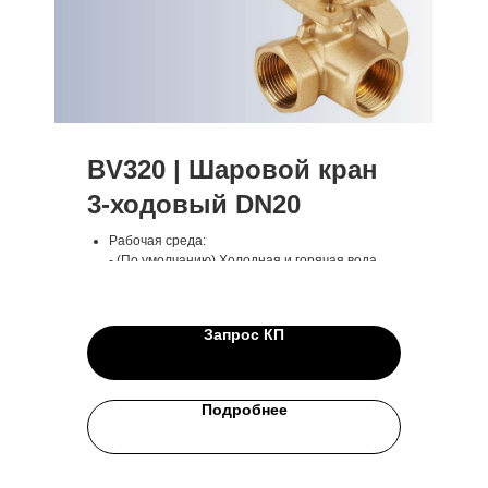
BV320 | Шаровой кран
3-ходовый DN20
Рабочая среда:
- (По умолчанию) Холодная и горячая вода
- (По спец. заказу) Другие жидкости
Рабочая температура среды: -9...+95°С
Диаметр: DN20
Запрос КП
Резьба: Внутренняя
Вид: 3-ходовый
Электропривод: 230 В
Гарантия: 24 месяца
Подробнее