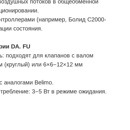
воздушных потоков в общеобменной
ционировании.
нтроллерами (например, Болид С2000-
ации состояния.
рии DA. FU
: подходят для клапанов с валом
м (круглый) или 6×6−12×12 мм
 аналогами Belimo.
требление: 3−5 Вт в режиме ожидания.