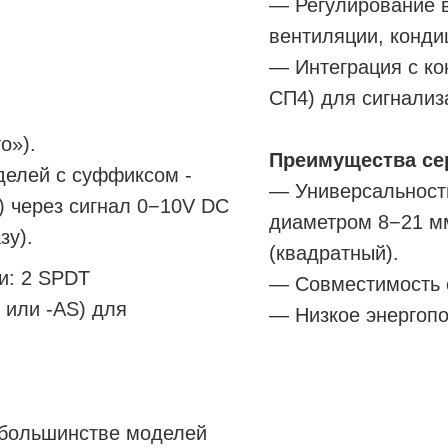
— Регулирование 
вентиляции, конди
— Интеграция с ко
СП4) для сигнализ
о»).
Преимущества се
делей с суффиксом -
— Универсальность
) через сигнал 0−10V DC
диаметром 8−21 м
зу).
(квадратный).
и: 2 SPDT
— Совместимость с
 или -AS) для
— Низкое энергопо
 большинстве моделей