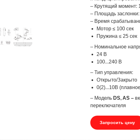
– Крутящий момент: 
– Площадь заслонки: 
– Время срабатыван
Мотор ≤ 100 сек
Пружина ≤ 25 сек
– Номинальное напр
24 В
100...240 В
– Тип управления:
Открыто/Закрыто
0(2)...10В (плавно
– Модель
DS, AS –
в
переключателя
Запросить цену