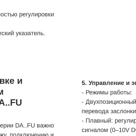
ностью регулировки
ский указатель.
вке и
5. Управление и 
м
- Режимы работы:
A..FU
- Двухпозиционный
перевода заслонки
- Плавный: регули
серии DA..FU важно
сигналом (0–10V D
жу, подключению и