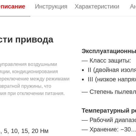
писание
Инструкция
Характеристики
А
сти привода
Эксплуатационны
— Класс защиты:
 управления воздушными
II (двойная изол
ляции, кондиционирования
III (низкое напр
переключение между режимами
звратной пружины, что
— Степень пылевл
ия при отключении питания.
Температурный р
— Рабочий диапаз
— Хранение: −30…
5, 10, 15, 20 Нм