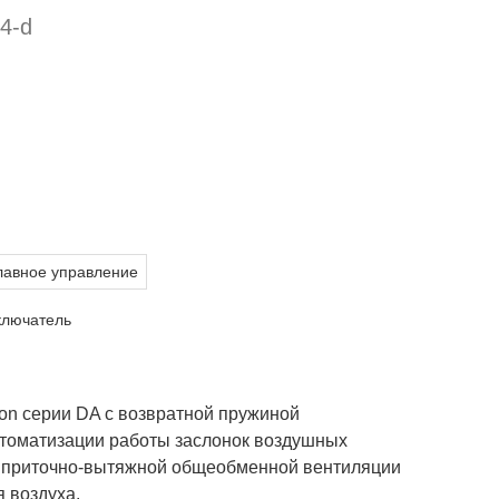
4-d
лавное управление
ключатель
on серии DA с возвратной пружиной
втоматизации работы заслонок воздушных
х приточно-вытяжной общеобменной вентиляции
 воздуха.