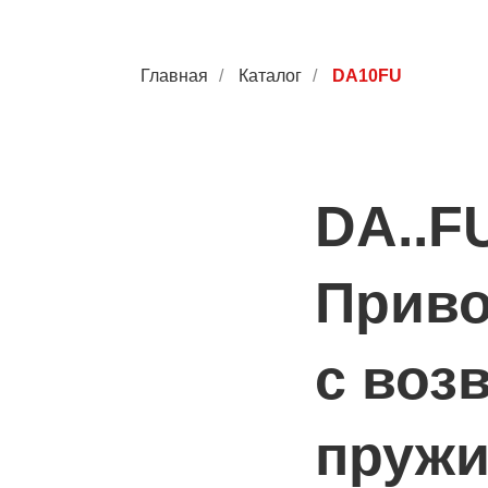
Главная
/
Каталог
/
DA10FU
DA..FU
Прив
с воз
пруж