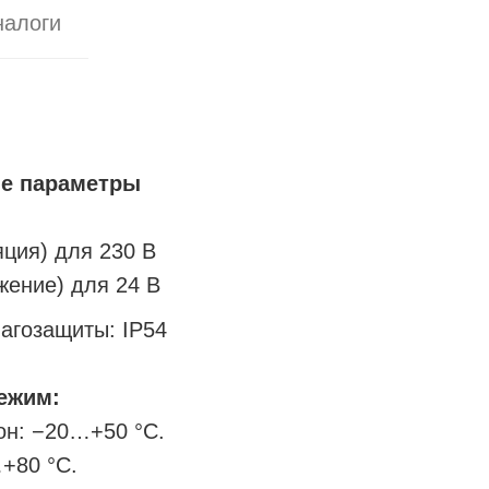
налоги
е параметры
яция) для 230 В
яжение) для 24 В
агозащиты: IP54
ежим:
он: −20…+50 °C.
+80 °C.