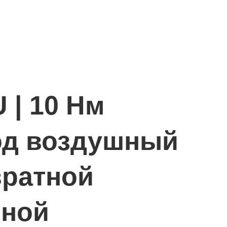
 | 10 Нм
од воздушный
вратной
иной