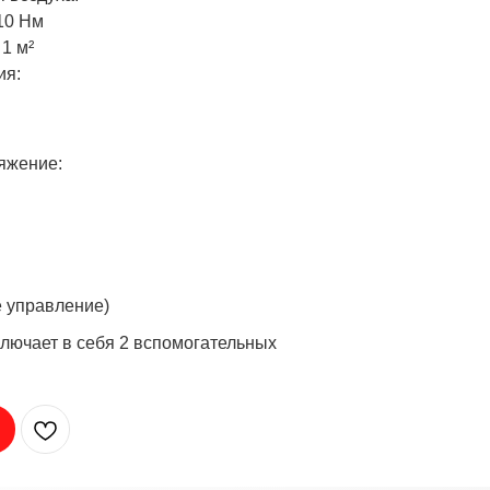
10 Нм
1 м²
ия:
яжение:
е управление)
ключает в себя 2 вспомогательных