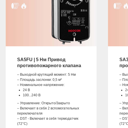
SA5FU | 5 Нм Привод
SA3
противопожарного клапана
про
– Выходной крутящий момент: 5 Нм
– Вы
– Площадь заслонки: 0,5 м²
– Пл
– Номинальное напряжение:
– Но
24 В
2
100...240 В
1
– Управление: Открыто/Закрыто
– Уп
– Включает в себя 2 вспомогательных
– Вк
переключателя
пере
– DST - Включает в себя термодатчик
– DS
(72°C)
(72°